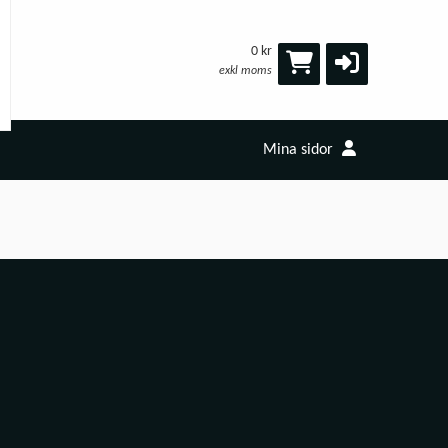
0 kr
exkl moms
Mina sidor