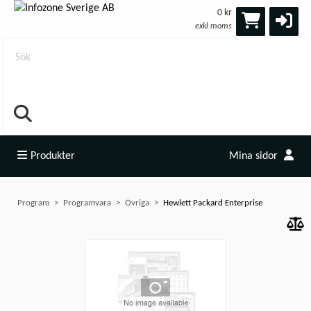
0 kr
exkl moms
Sök
Produkter
Mina sidor
Program
Programvara
Övriga
Hewlett Packard Enterprise